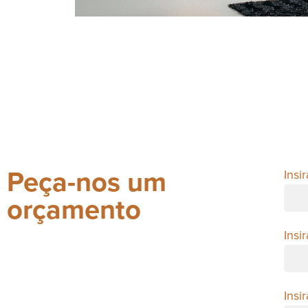
Peça-nos um
Insi
orçamento
Insi
Insi