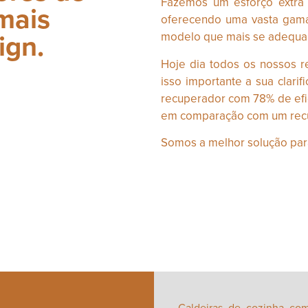
Fazemos um esforço extra 
mais
oferecendo uma vasta gama
ign.
modelo que mais se adequa 
Hoje dia todos os nossos
isso importante a sua clari
recuperador com 78% de ef
em comparação com um rec
Somos a melhor solução para
Caldeiras de cozinha com