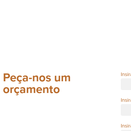
Peça-nos um
Insi
orçamento
Insi
Insi